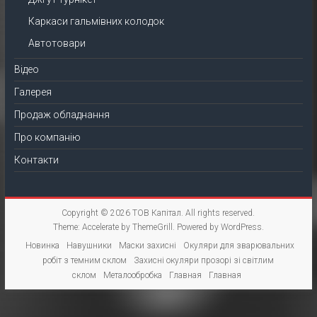
Каркаси гальмівних колодок
Автотовари
Відео
Галерея
Продаж обладнання
Про компанію
Контакти
Copyright © 2026
ТОВ Капітал
. All rights reserved.
Theme:
Accelerate
by ThemeGrill. Powered by
WordPress
.
Новинка
Навушники
Маски захисні
Окуляри для зварювальних
робіт з темним склом
Захисні окуляри прозорі зі світлим
склом
Металообробка
Главная
Главная