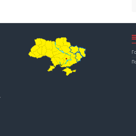
Г
П
.