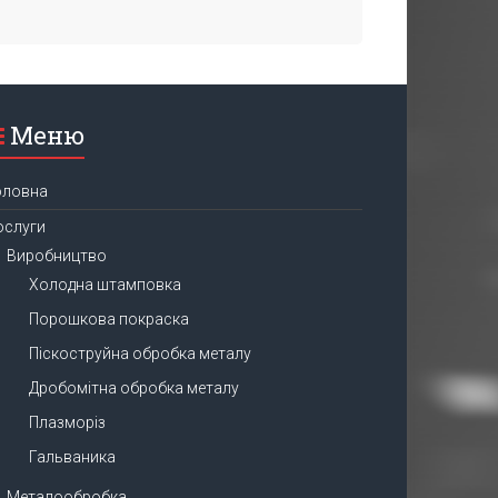
Меню
оловна
ослуги
Виробництво
Холодна штамповка
Порошкова покраска
Піскоструйна обробка металу
Дробомітна обробка металу
Плазморіз
Гальваника
Металообробка