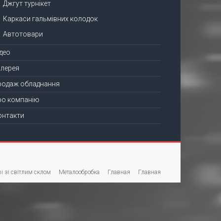
Джгут турнікет
Каркаси гальмівних колодок
Автотовари
ідео
алерея
родаж обладнання
ро компанію
онтакти
і зі світлим склом
Металообробка
Главная
Главная