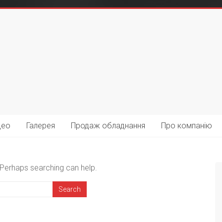
део
Галерея
Продаж обладнання
Про компанію
. Perhaps searching can help.