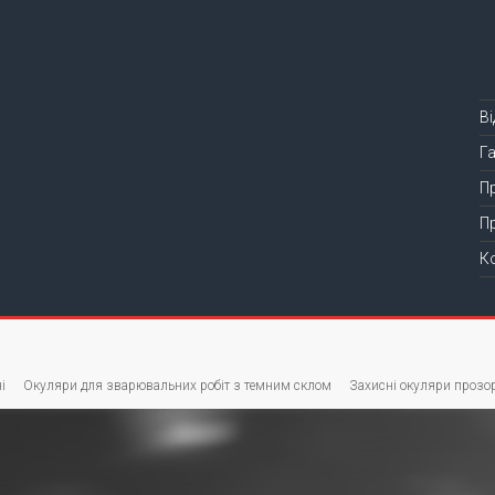
В
Г
П
П
К
і
Окуляри для зварювальних робіт з темним склом
Захисні окуляри прозор