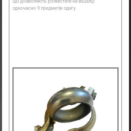
що дозволяють розмістити на вішалці
одночасно 9 предметів одягу.