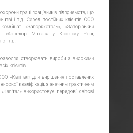
охорони праці працівників підприємств, що
ицтві і т.д. Серед постійних клієнтів ООО
комбінат «Запоріжсталь», «Запорізький
АТ «Арселор Міттал» у Кривому Розі,
 і т.д.
 дозволяє створювати вироби з високими
сіх клієнтів.
ООО «Капітал» для вирішення поставлених
високої кваліфікації, з значним практичним
«Капітал» використовує передові світові