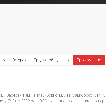
део
Галерея
Продаж обладнання
Про компанію
ці. Засновниками є Мациборко І.М. та Мациборко С.М. О
сту (ЗІЗ). У 2002 році ООО «Капітал» стає надійним партне