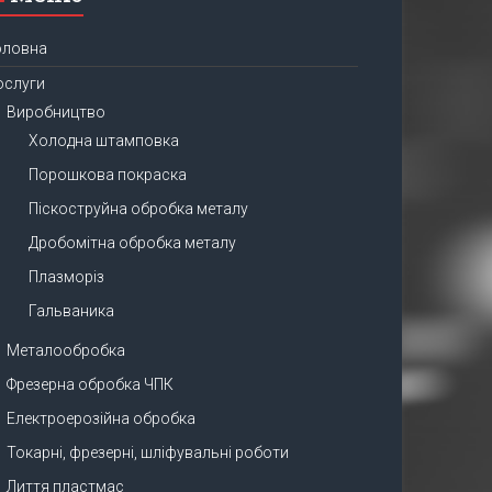
оловна
ослуги
Виробництво
Холодна штамповка
Порошкова покраска
Піскоструйна обробка металу
Дробомітна обробка металу
Плазморіз
Гальваника
Металообробка
Фрезерна обробка ЧПК
Електроерозійна обробка
Токарні, фрезерні, шліфувальні роботи
Лиття пластмас