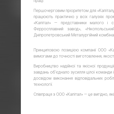
праці.
Першочерговим пріоритетом для «Капіталу»
працюють практично у всіх галузях промис
«Капітал» — представники малого і се
Ферросплавний завод», «Нікопольськ
Дніпропетровський Металургійний комбінат
Принциповою позицією компанії ООО «Ка
вимогами до точності виготовлення, якості 
Виробництво надійної та якісної продук
завдань об’єднало зусилля цілої команди і
досвідом виконання відповідальних робі
технології.
Співпраця з ООО «Капітал» — це вигідно, як