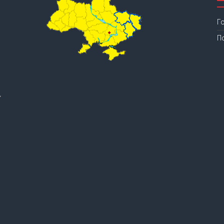
Г
П
.