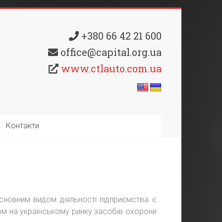
+380 66 42 21 600
office@capital.org.ua
www.ctlauto.com.ua
Контакти
сновним видом діяльності підприємства є
ром на українському ринку засобів охорони