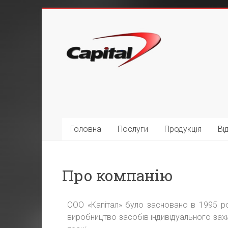
Головна
Послуги
Продукція
Ві
Про компанію
ООО «Капітал» було засновано в 1995 ро
виробництво засобів індивідуального захи