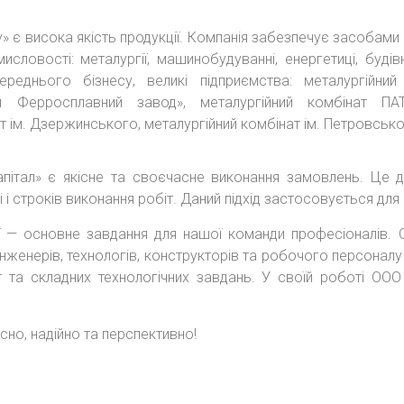
 є висока якість продукції. Компанія забезпечує засобами 
ловості: металургії, машинобудуванні, енергетиці, будівн
реднього бізнесу, великі підприємства: металургійний 
ий Ферросплавний завод», металургійний комбінат П
 ім. Дзержинського, металургійний комбінат ім. Петровського
пітал» є якісне та своєчасне виконання замовлень. Це
і строків виконання робіт. Даний підхід застосовується для в
ції — основне завдання для нашої команди професіоналів. 
нженерів, технологів, конструкторів та робочого персоналу 
т та складних технологічних завдань. У своїй роботі ООО 
існо, надійно та перспективно!