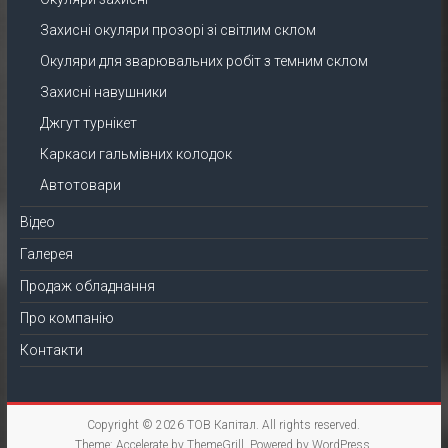
Захисні окуляри прозорі зі світлим склом
Окуляри для зварювальних робіт з темним склом
Захисні навушники
Джгут турнікет
Каркаси гальмівних колодок
Автотовари
Відео
Галерея
Продаж обладнання
Про компанію
Контакти
Copyright © 2026
ТОВ Капітал
. All rights reserved.
Theme:
Accelerate
by ThemeGrill. Powered by
WordPress
.