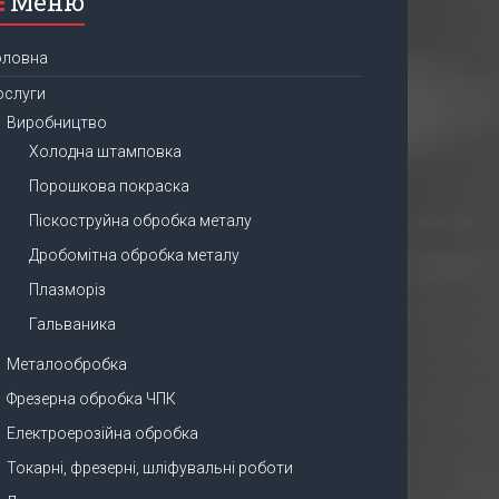
Меню
оловна
ослуги
Виробництво
Холодна штамповка
Порошкова покраска
Піскоструйна обробка металу
Дробомітна обробка металу
Плазморіз
Гальваника
Металообробка
Фрезерна обробка ЧПК
Електроерозійна обробка
Токарні, фрезерні, шліфувальні роботи