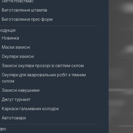
Лиття пластмас
Виготовлення штампів
Виготовлення прес-форм
родукція
Новинка
Маски захисні
Окуляри захисні
Захисні окуляри прозорі зі світлим склом
Окуляри для зварювальних робіт з темним
склом
Захисні навушники
Джгут турнікет
Каркаси гальмівних колодок
Автотовари
ідео