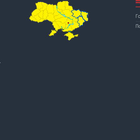
Г
П
.