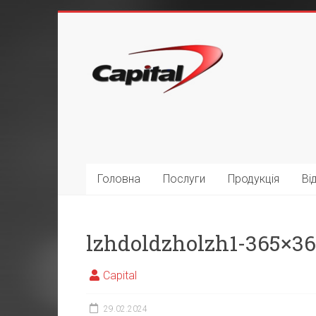
Головна
Послуги
Продукція
Ві
lzhdoldzholzh1-365×3
Capital
29.02.2024