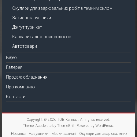
Окуляри для зварювальних робіт з темним склом
Захисні навушники
Джгут турнікет
Каркаси гальмівних колодок
Автотовари
Відео
Галерея
Продаж обладнання
Про компанію
Контакти
Copyright © 2026
ТОВ Капітал
. All rights reserved.
Theme:
Accelerate
by ThemeGrill. Powered by
WordPress
.
Новинка
Навушники
Маски захисні
Окуляри для зварювальних