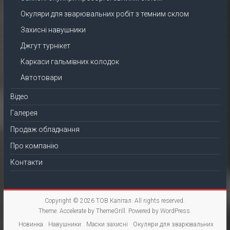
Окуляри для зварювальних робіт з темним склом
Захисні навушники
Джгут турнікет
Каркаси гальмівних колодок
Автотовари
Відео
Галерея
Продаж обладнання
Про компанію
Контакти
Copyright © 2026
ТОВ Капітал
. All rights reserved.
Theme:
Accelerate
by ThemeGrill. Powered by
WordPress
.
Новинка
Навушники
Маски захисні
Окуляри для зварювальних