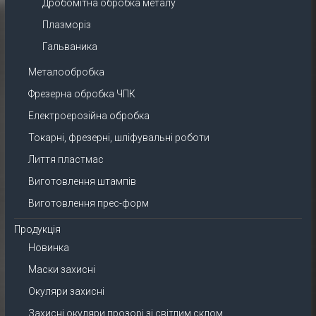
Дробомітна обробка металу
Плазморіз
Гальваника
Металообробка
Фрезерна обробка ЧПК
Електроерозійна обробка
Токарні, фрезерні, шліфувальні роботи
Лиття пластмас
Виготовлення штампів
Виготовлення прес-форм
Продукція
Новинка
Маски захисні
Окуляри захисні
Захисні окуляри прозорі зі світлим склом