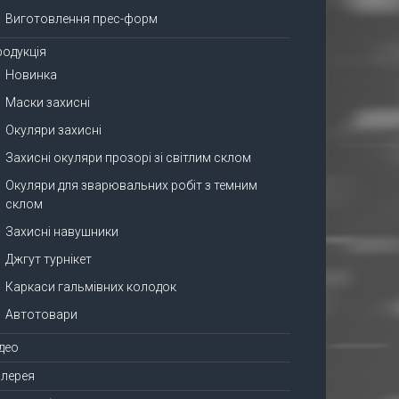
Виготовлення прес-форм
родукція
Новинка
Маски захисні
Окуляри захисні
Захисні окуляри прозорі зі світлим склом
Окуляри для зварювальних робіт з темним
склом
Захисні навушники
Джгут турнікет
Каркаси гальмівних колодок
Автотовари
ідео
алерея