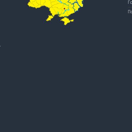
Г
П
.