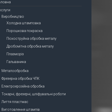
оловна
ослуги
Виробництво
Холодна штамповка
Порошкова покраска
Піскоструйна обробка металу
Дробомітна обробка металу
Плазморіз
Гальваника
Металообробка
Фрезерна обробка ЧПК
Електроерозійна обробка
Токарні, фрезерні, шліфувальні роботи
Лиття пластмас
Виготовлення штампів