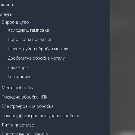
оловна
ослуги
Виробництво
Холодна штамповка
Порошкова покраска
Піскоструйна обробка металу
Дробомітна обробка металу
Плазморіз
Гальваника
Металообробка
Фрезерна обробка ЧПК
Електроерозійна обробка
Токарні, фрезерні, шліфувальні роботи
Лиття пластмас
Виготовлення штампів