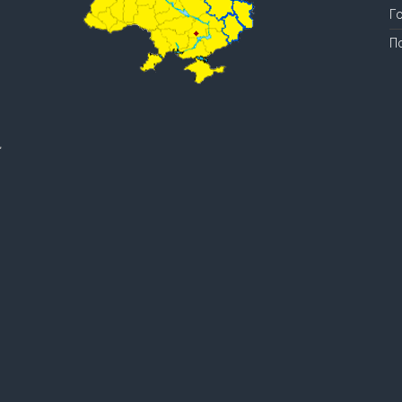
Г
П
.