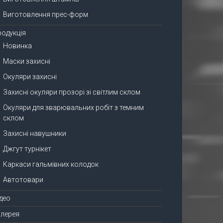
Виготовлення прес-форм
родукція
Новинка
Маски захисні
Окуляри захисні
Захисні окуляри прозорі зі світлим склом
Окуляри для зварювальних робіт з темним
склом
Захисні навушники
Джгут турнікет
Каркаси гальмівних колодок
Автотовари
ідео
алерея