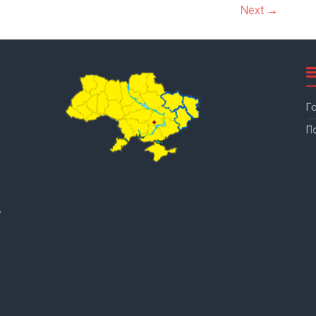
Next →
Г
П
.