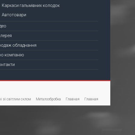
Каркаси гальмівних колодок
Автотовари
ідео
алерея
родаж обладнання
ро компанію
онтакти
і зі світлим склом
Металообробка
Главная
Главная