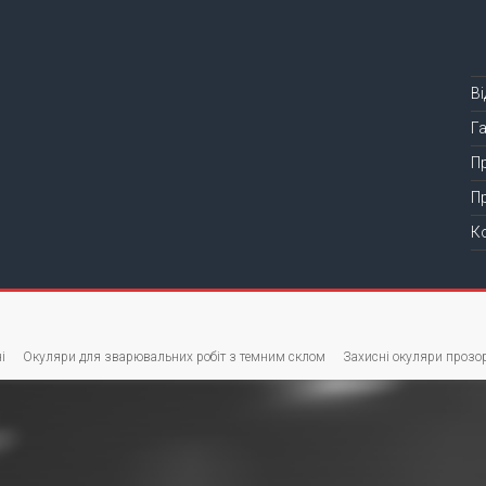
В
Г
П
П
К
і
Окуляри для зварювальних робіт з темним склом
Захисні окуляри прозор