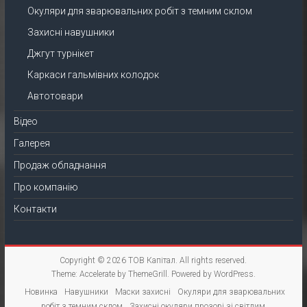
Окуляри для зварювальних робіт з темним склом
Захисні навушники
Джгут турнікет
Каркаси гальмівних колодок
Автотовари
Відео
Галерея
Продаж обладнання
Про компанію
Контакти
Copyright © 2026
ТОВ Капітал
. All rights reserved.
Theme:
Accelerate
by ThemeGrill. Powered by
WordPress
.
Новинка
Навушники
Маски захисні
Окуляри для зварювальних
робіт з темним склом
Захисні окуляри прозорі зі світлим