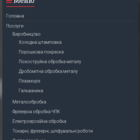
Меню
Головна
Послуги
Виробництво
Холодна штамповка
Порошкова покраска
Піскоструйна обробка металу
Дробомітна обробка металу
Плазморіз
Гальваника
Металообробка
Фрезерна обробка ЧПК
Електроерозійна обробка
Токарні, фрезерні, шліфувальні роботи