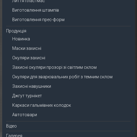
Лиття пластмас
Виготовлення штампів
Виготовлення прес-форм
Продукція
Новинка
Маски захисні
Окуляри захисні
Захисні окуляри прозорі зі світлим склом
Окуляри для зварювальних робіт з темним склом
Захисні навушники
Джгут турнікет
Каркаси гальмівних колодок
Автотовари
Відео
Галерея