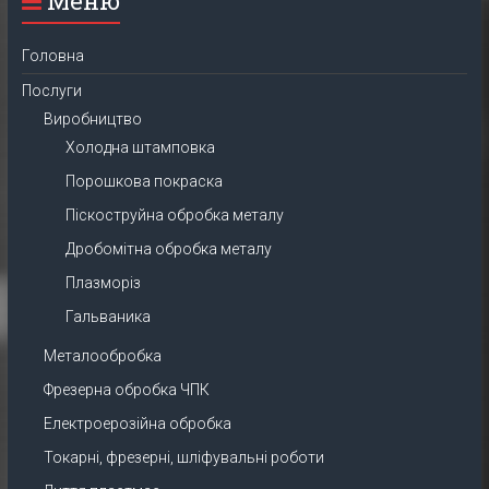
Меню
Головна
Послуги
Виробництво
Холодна штамповка
Порошкова покраска
Піскоструйна обробка металу
Дробомітна обробка металу
Плазморіз
Гальваника
Металообробка
Фрезерна обробка ЧПК
Електроерозійна обробка
Токарні, фрезерні, шліфувальні роботи