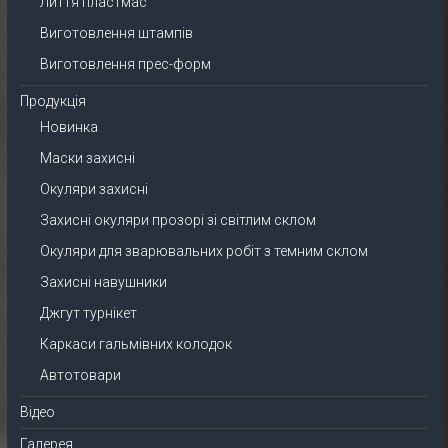
Лиття пластмас
Виготовлення штампів
Виготовлення прес-форм
Продукція
Новинка
Маски захисні
Окуляри захисні
Захисні окуляри прозорі зі світлим склом
Окуляри для зварювальних робіт з темним склом
Захисні навушники
Джгут турнікет
Каркаси гальмівних колодок
Автотовари
Відео
Галерея