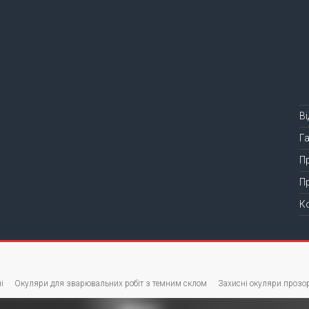
В
Г
П
П
К
і
Окуляри для зварювальних робіт з темним склом
Захисні окуляри прозор