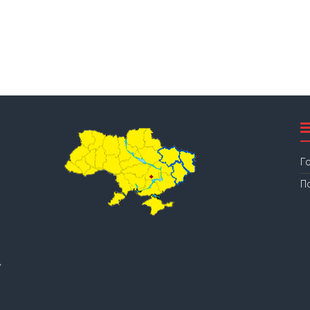
Г
П
.