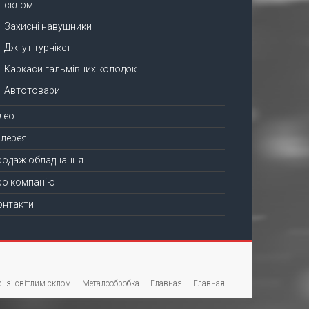
склом
Захисні навушники
Джгут турнікет
Каркаси гальмівних колодок
Автотовари
ідео
алерея
родаж обладнання
ро компанію
онтакти
і зі світлим склом
Металообробка
Главная
Главная