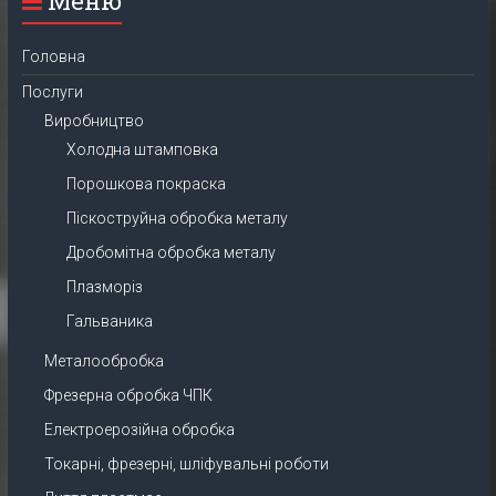
Меню
Головна
Послуги
Виробництво
Холодна штамповка
Порошкова покраска
Піскоструйна обробка металу
Дробомітна обробка металу
Плазморіз
Гальваника
Металообробка
Фрезерна обробка ЧПК
Електроерозійна обробка
Токарні, фрезерні, шліфувальні роботи