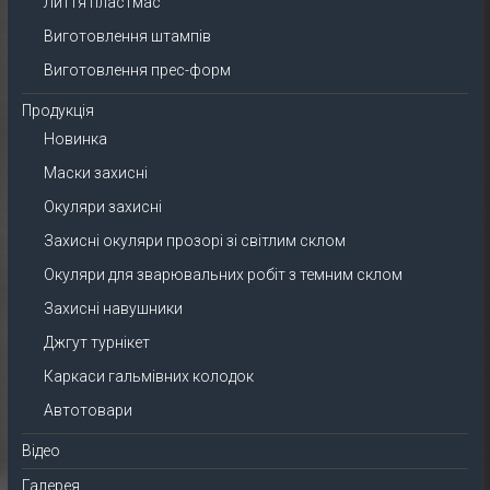
Лиття пластмас
Виготовлення штампів
Виготовлення прес-форм
Продукція
Новинка
Маски захисні
Окуляри захисні
Захисні окуляри прозорі зі світлим склом
Окуляри для зварювальних робіт з темним склом
Захисні навушники
Джгут турнікет
Каркаси гальмівних колодок
Автотовари
Відео
Галерея