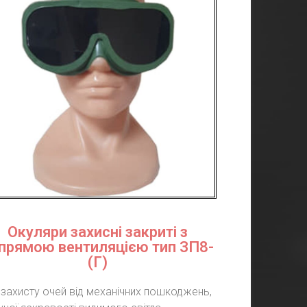
Окуляри захисні закриті з
прямою вентиляцією тип ЗП8-
(Г)
 захисту очей від механічних пошкоджень,