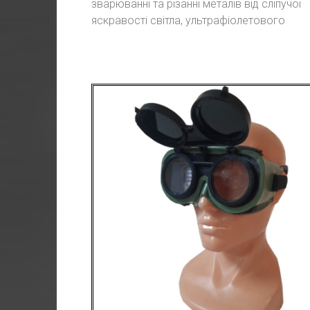
зварюванні та різанні металів від сліпучої
яскравості світла, ультрафіолетового