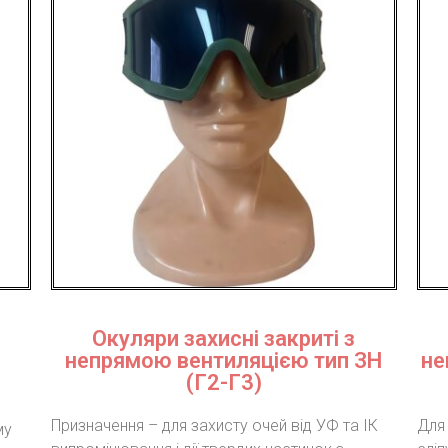
Окуляри захисні закриті з
непрямою вентиляцією тип ЗН
не
(Г2-Г3)
Призначення – для захисту очей від УФ та ІК
Для
му