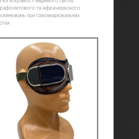
учої яскравості видимого світла,
трафіолетового та інфрачервоного
ромінювань при газозварювальних
отах