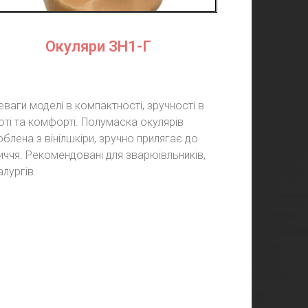
Окуляри ЗН1-Г
ваги моделі в компактності, зручності в
оті та комфорті. Полумаска окулярів
блена з вінілшкіри, зручно прилягає до
иччя. Рекомендовані для зварюівльників,
лургів.