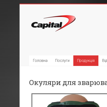
Головна
Послуги
Продукція
Ві
Окуляри для зварюва