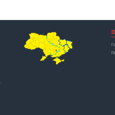
Г
П
.