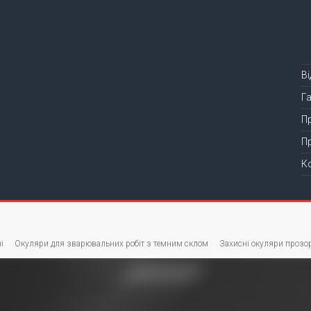
В
Г
П
П
К
і
Окуляри для зварювальних робіт з темним склом
Захисні окуляри прозор