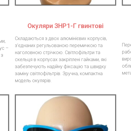
Окуляри ЗНР1-Г гвинтові
Складаються з двох алюмінієвих корпусів,
ми,
Пере
з’єднаних регульованою перемичкою та
ус –
раб
наголовною стрічкою. Світлофільтри та
 з
виро
скельця в корпусах закріплені гайками, які
обл
забезпечують надійну фіксацію та швидку
мета
заміну світлофільтрів. Зручна, компактна
модель окулярів.