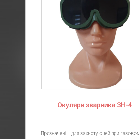
Окуляри зварника ЗН-4
Призначені
–
для захисту очей при газово