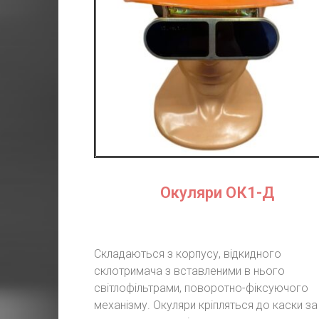
Окуляри ОК1-Д
Складаються з корпусу, відкидного
склотримача з вставленими в нього
світлофільтрами, поворотно-фіксуючого
механізму. Окуляри кріпляться до каски за