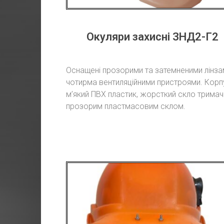
Окуляри захисні ЗНД2-Г2
Оснащені прозорими та затемненими лінза
чотирма вентиляційними пристроями.
Корп
м’який ПВХ пластик, жорсткий скло тримач
прозорим пластмасовим склом.