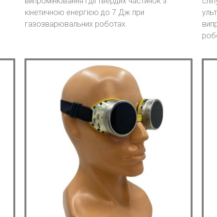
випромінювання і дії твердих частинок з
сліп
кінетичною енергією до 7 Дж при
уль
газозварювальних роботах.
вип
роб