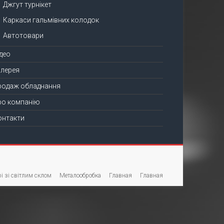
Джгут турнікет
Каркаси гальмівних колодок
Автотовари
ідео
алерея
родаж обладнання
ро компанію
онтакти
і зі світлим склом
Металообробка
Главная
Главная