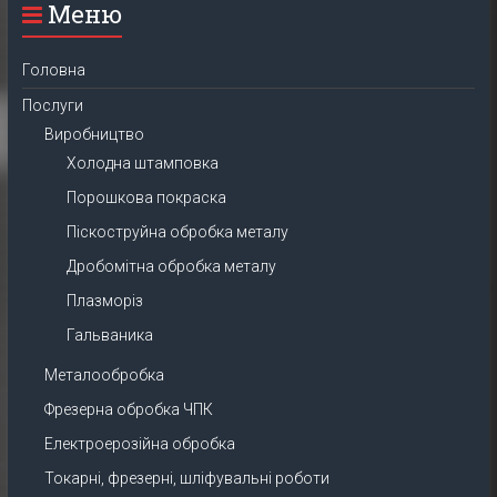
Меню
Головна
Послуги
Виробництво
Холодна штамповка
Порошкова покраска
Піскоструйна обробка металу
Дробомітна обробка металу
Плазморіз
Гальваника
Металообробка
Фрезерна обробка ЧПК
Електроерозійна обробка
Токарні, фрезерні, шліфувальні роботи