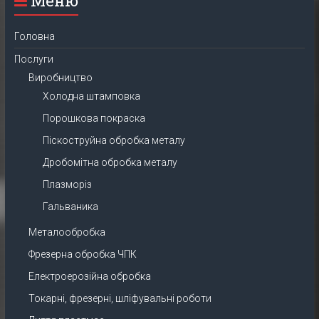
Меню
Головна
Послуги
Виробництво
Холодна штамповка
Порошкова покраска
Піскоструйна обробка металу
Дробомітна обробка металу
Плазморіз
Гальваника
Металообробка
Фрезерна обробка ЧПК
Електроерозійна обробка
Токарні, фрезерні, шліфувальні роботи