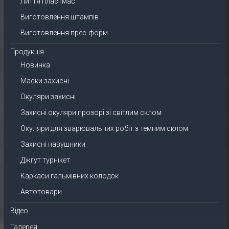
Лиття пластмас
Виготовлення штампів
Виготовлення прес-форм
Продукція
Новинка
Маски захисні
Окуляри захисні
Захисні окуляри прозорі зі світлим склом
Окуляри для зварювальних робіт з темним склом
Захисні навушники
Джгут турнікет
Каркаси гальмівних колодок
Автотовари
Відео
Галерея