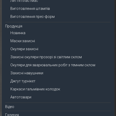
Лиття пластмас
Виготовлення штампів
Виготовлення прес-форм
Продукція
Новинка
Маски захисні
Окуляри захисні
Захисні окуляри прозорі зі світлим склом
Окуляри для зварювальних робіт з темним склом
Захисні навушники
Джгут турнікет
Каркаси гальмівних колодок
Автотовари
Відео
Галерея