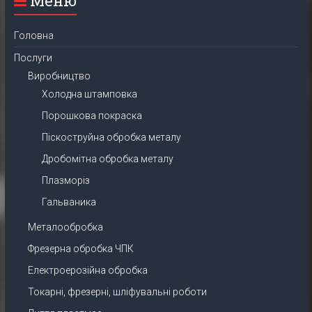
Меню
Головна
Послуги
Виробництво
Холодна штамповка
Порошкова покраска
Піскоструйна обробка металу
Дробомітна обробка металу
Плазморіз
Гальваника
Металообробка
Фрезерна обробка ЧПК
Електроерозійна обробка
Токарні, фрезерні, шліфувальні роботи