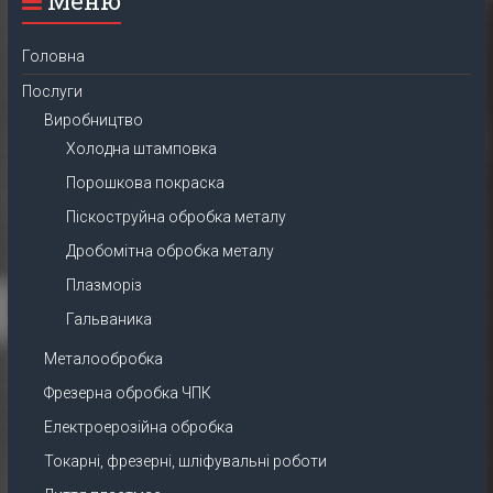
Меню
Головна
Послуги
Виробництво
Холодна штамповка
Порошкова покраска
Піскоструйна обробка металу
Дробомітна обробка металу
Плазморіз
Гальваника
Металообробка
Фрезерна обробка ЧПК
Електроерозійна обробка
Токарні, фрезерні, шліфувальні роботи