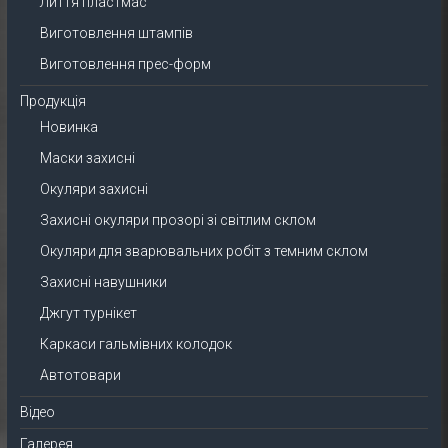
Лиття пластмас
Виготовлення штампів
Виготовлення прес-форм
Продукція
Новинка
Маски захисні
Окуляри захисні
Захисні окуляри прозорі зі світлим склом
Окуляри для зварювальних робіт з темним склом
Захисні навушники
Джгут турнікет
Каркаси гальмівних колодок
Автотовари
Відео
Галерея