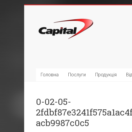
Головна
Послуги
Продукція
Ві
0-02-05-
2fdbf87e3241f575a1ac
acb9987c0c5