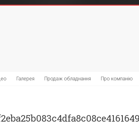
део
Галерея
Продаж обладнання
Про компанію
4f2eba25b083c4dfa8c08ce416164