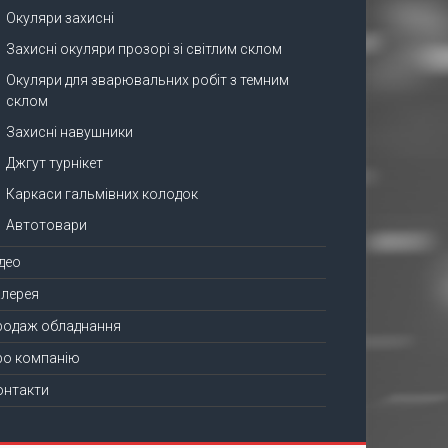
Окуляри захисні
Захисні окуляри прозорі зі світлим склом
Окуляри для зварювальних робіт з темним
склом
Захисні навушники
Джгут турнікет
Каркаси гальмівних колодок
Автотовари
ідео
алерея
родаж обладнання
ро компанію
онтакти