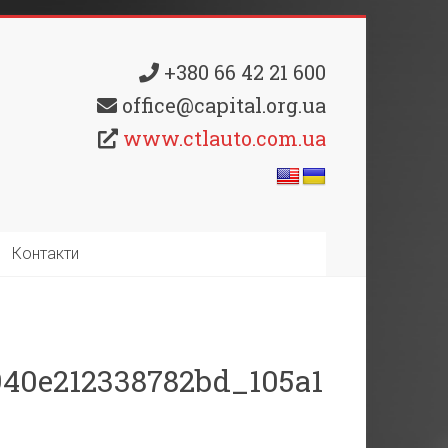
+380 66 42 21 600
office@capital.org.ua
www.ctlauto.com.ua
Контакти
940e212338782bd_105a1