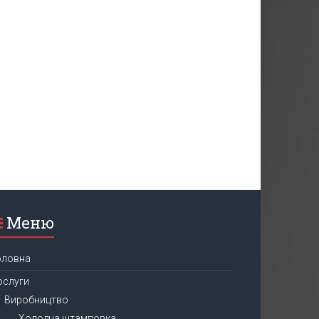
Меню
оловна
ослуги
Виробництво
Холодна штамповка