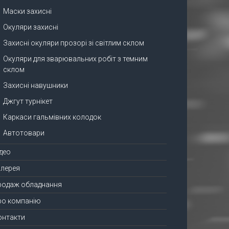
Маски захисні
Окуляри захисні
Захисні окуляри прозорі зі світлим склом
Окуляри для зварювальних робіт з темним
склом
Захисні навушники
Джгут турнікет
Каркаси гальмівних колодок
Автотовари
ідео
алерея
родаж обладнання
ро компанію
онтакти