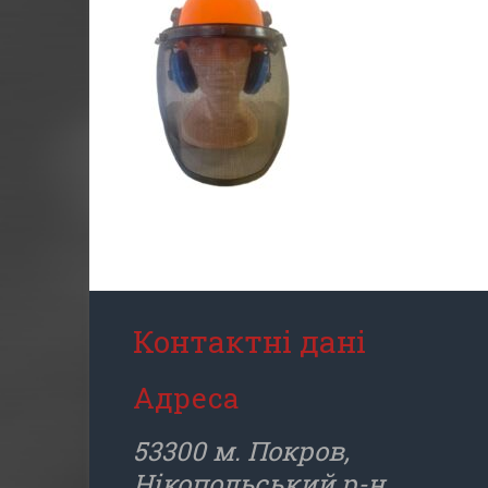
Контактні дані
Адреса
53300 м. Покров,
Нікопольський р-н.,